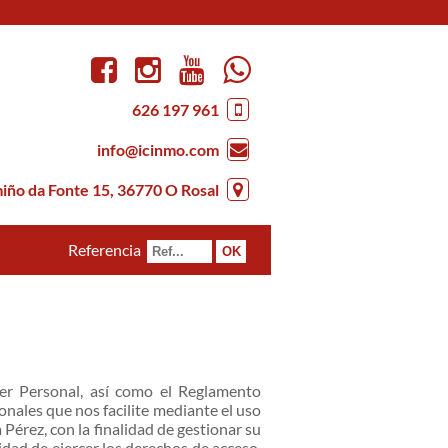
626 197 961
info@icinmo.com
iño da Fonte 15, 36770 O Rosal
Referencia
er Personal
, así como el Reglamento
sonales que nos facilite mediante el uso
 Pérez, con la finalidad de gestionar su
idad de ejercer los derechos de acceso,