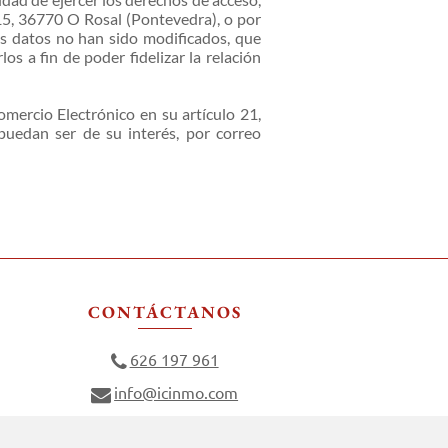
 15, 36770 O Rosal (Pontevedra), o por
s datos no han sido modificados, que
s a fin de poder fidelizar la relación
omercio Electrónico en su artículo 21,
puedan ser de su interés, por correo
CONTÁCTANOS
626 197 961
info@icinmo.com
Camiño da Fonte 15, 36770 O Rosal