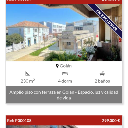
Goián
2
230 m
4 dorm
2 baños
Amplio piso con terraza en Goián - Espacio, luz y calidad
de vida
Ref: P000108
299.000 €