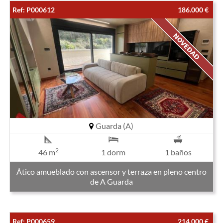
Ref: P000612
186.000 €
Guarda (A)
2
46 m
1 dorm
1 baños
Ático amueblado con ascensor y terraza en pleno centro
de A Guarda
Ref: P000659
214.000 €