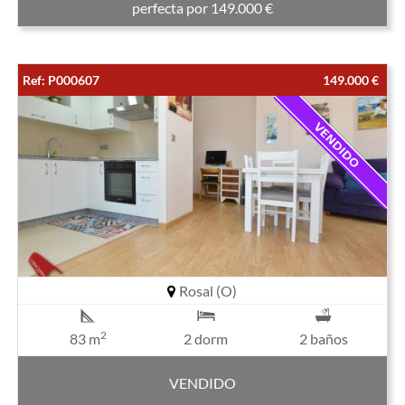
perfecta por 149.000 €
Ref: P000607
149.000 €
Rosal (O)
2
83 m
2 dorm
2 baños
VENDIDO