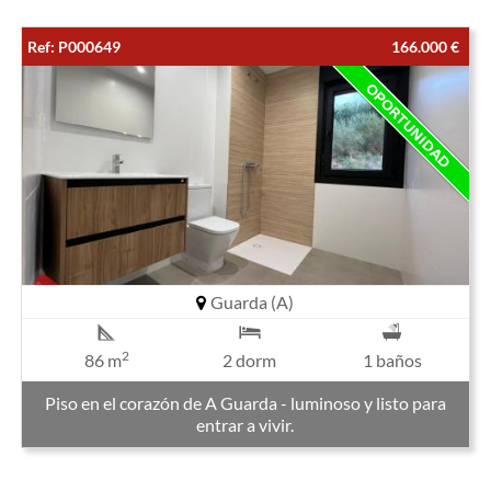
Ref: P000649
166.000 €
Guarda (A)
2
86 m
2 dorm
1 baños
Piso en el corazón de A Guarda - luminoso y listo para
entrar a vivir.