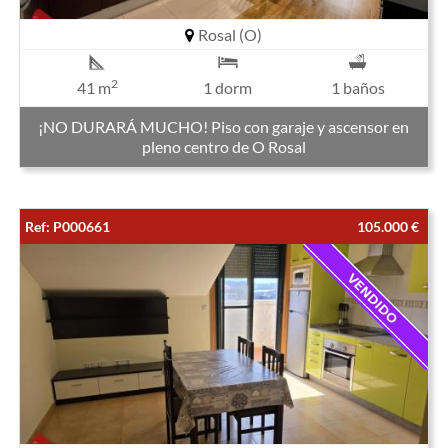
Rosal (O)
2
41 m
1 dorm
1 baños
¡NO DURARÁ MUCHO! Piso con garaje y ascensor en
pleno centro de O Rosal
Ref: P000661
105.000 €