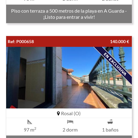
Piso con terraza a 500 metros de la playa en A Guarda -
¡Listo para entrar a vivir!
Ref: P000658
140.000 €
Rosal (O)
2
97 m
2 dorm
1 baños