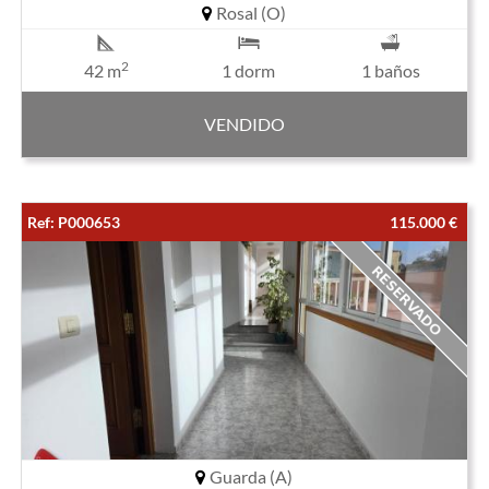
Rosal (O)
2
42 m
1 dorm
1 baños
VENDIDO
Ref: P000653
115.000 €
Guarda (A)