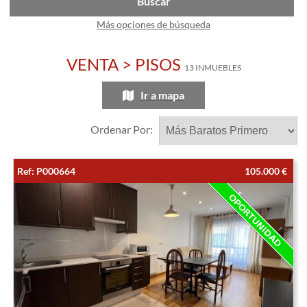
Buscar
Más opciones de búsqueda
VENTA > PISOS
13 INMUEBLES
Ir a mapa
Ordenar Por:
Ref: P000664
105.000 €