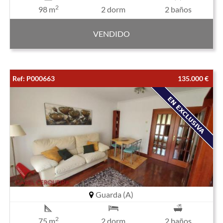
2
98 m
2 dorm
2 baños
VENDIDO
Ref: P000663
135.000 €
Guarda (A)
2
75 m
2 dorm
2 baños