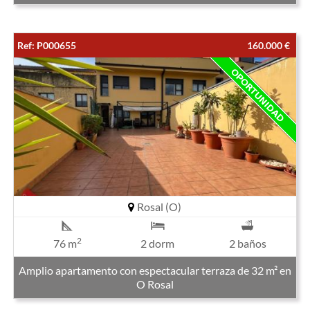
Ref: P000655
160.000 €
Rosal (O)
2
76 m
2 dorm
2 baños
Amplio apartamento con espectacular terraza de 32 m² en
O Rosal